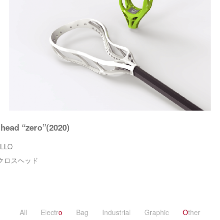
head “zero”(2020)
ALLO
クロスヘッド
All
Electr
o
Bag
Industrial
Graphic
O
ther