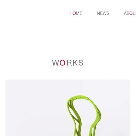
H
O
ME
NEWS
AB
O
U
W
O
RKS