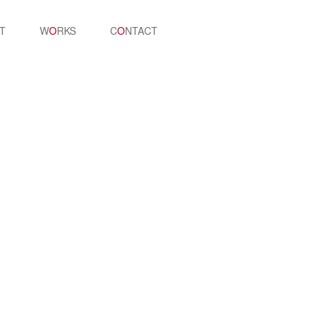
T
W
O
RKS
C
O
NTACT