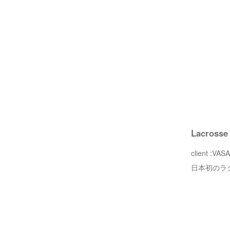
Lacrosse 
client :VAS
日本初のラ